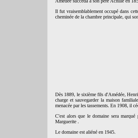
Amédée succéda à son père Achille en 1855.
Il fut vraisemblablement occupé dans cett
cheminée de la chambre principale, qui son
Dès 1889, le sixième fils d'Amédée, Henri,
charge et sauvegarder la maison familiale.
menacée par les tassements. En 1908, il céd
C'est alors que le domaine sera marqué 
Marguerite .
Le domaine est aliéné en 1945.