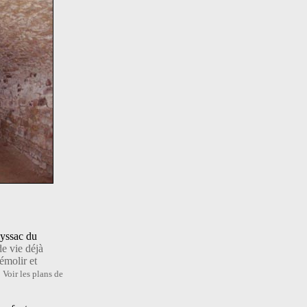
oyssac du
e vie déjà
émolir et
.
Voir les plans de