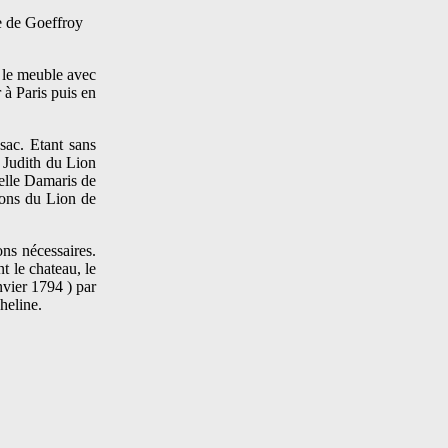
e de Goeffroy
, le meuble avec
 à Paris puis en
sac. Etant sans
e Judith du Lion
nelle Damaris de
Pons du Lion de
ns nécessaires.
t le chateau, le
nvier 1794 ) par
heline.