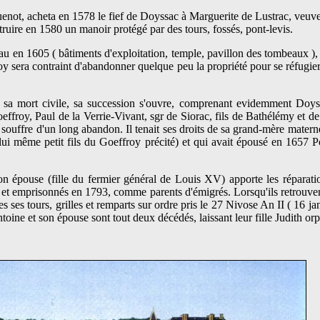
uenot, acheta en 1578 le fief de Doyssac à Marguerite de Lustrac, veuv
truire en 1580 un manoir protégé par des tours, fossés, pont-levis.
teau en 1605 ( bâtiments d'exploitation, temple, pavillon des tombeaux )
roy sera contraint d'abandonner quelque peu la propriété pour se réfugier
é sa mort civile, sa succession s'ouvre, comprenant evidemment Doys
ffroy, Paul de la Verrie-Vivant, sgr de Siorac, fils de Bathélémy et d
i souffre d'un long abandon. Il tenait ses droits de sa grand-mère mater
(lui même petit fils du Goeffroy précité) et qui avait épousé en 1657 
on épouse (fille du fermier général de Louis XV) apporte les réparatio
s et emprisonnés en 1793, comme parents d'émigrés. Lorsqu'ils retrouven
 ses tours, grilles et remparts sur ordre pris le 27 Nivose An II ( 16 ja
oine et son épouse sont tout deux décédés, laissant leur fille Judith orp