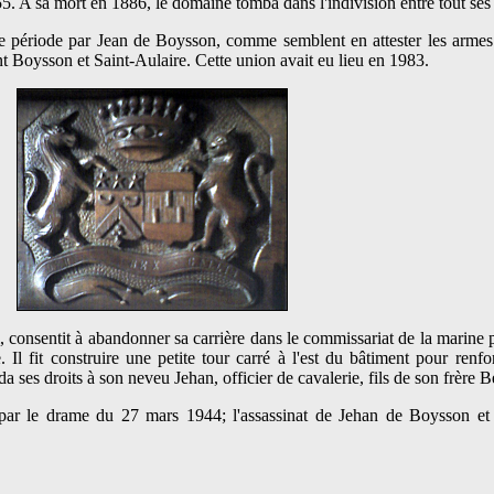
 A sa mort en 1886, le domaine tomba dans l'indivision entre tout ses 
e période par Jean de Boysson, comme semblent en attester les armes i
t Boysson et Saint-Aulaire. Cette union avait eu lieu en 1983.
 consentit à abandonner sa carrière dans le commissariat de la marine 
 Il fit construire une petite tour carré à l'est du bâtiment pour renfo
a ses droits à son neveu Jehan, officier de cavalerie, fils de son frère B
par le drame du 27 mars 1944; l'assassinat de Jehan de Boysson et