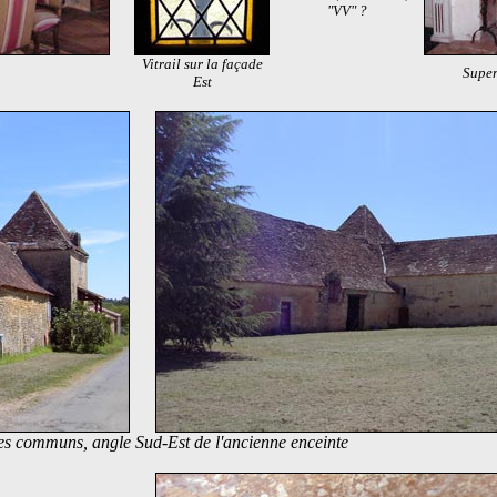
"VV" ?
Vitrail sur la façade
Super
Est
es communs, angle Sud-Est de l'ancienne enceinte