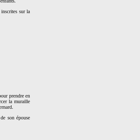
enfants.
nscrites sur la
pour prendre en
rcer la muraille
ernard.
 de son épouse