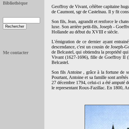
Bibliothèque
Geoffroy de Vivant, célèbre capitaine hug
de Caumont, sgr de Castelnau. Il y fit cons
Son fils, Jean, agrandit et renforce le cha
luxe. Son arrière petit-fils, Joseph - Goeff
Hollande au début du XVIII e siècle.
L'émigration de ce dernier ayant entrain
descendance, c'est un cousin de Joseph-Goe
de Belcastel, qui obtiendra la propriété qu
Me contacter
Vivant (1627-1696), fille de Goeffroy II 
Belcastel.
Son fils Antoine , grâce à la fortune de s
Pourtant, Antoine et sa famille sont arrêté
27 décembre 1794, celui-ci a été amputé des
le representant Roux-Fazillac. En 1800, Ant