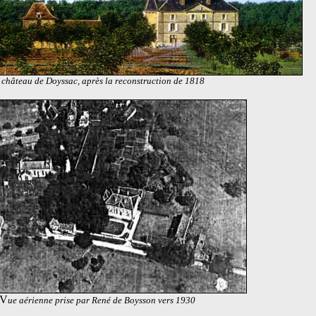
 château de Doyssac, après la reconstruction de 1818
V
ue aérienne prise par René de Boysson vers 1930